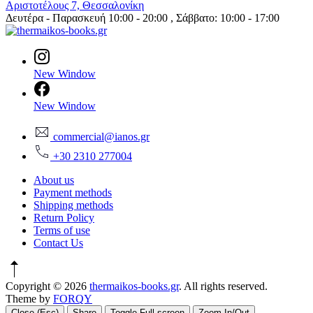
Αριστοτέλους 7, Θεσσαλονίκη
Δευτέρα - Παρασκευή 10:00 - 20:00 , Σάββατο: 10:00 - 17:00
New Window
New Window
commercial@ianos.gr
+30 2310 277004
About us
Payment methods
Shipping methods
Return Policy
Terms of use
Contact Us
Copyright © 2026
thermaikos-books.gr
. All rights reserved.
Theme by
FORQY
Close (Esc)
Share
Toggle Full-screen
Zoom In/Out