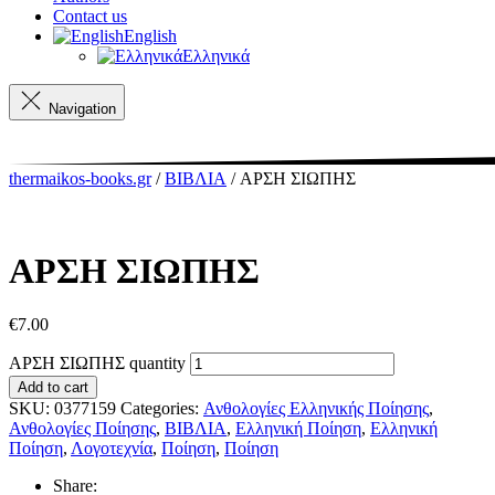
Contact us
English
Ελληνικά
Navigation
thermaikos-books.gr
/
ΒΙΒΛΙΑ
/ ΑΡΣΗ ΣΙΩΠΗΣ
ΑΡΣΗ ΣΙΩΠΗΣ
€
7.00
ΑΡΣΗ ΣΙΩΠΗΣ quantity
Add to cart
SKU:
0377159
Categories:
Ανθολογίες Ελληνικής Ποίησης
,
Ανθολογίες Ποίησης
,
ΒΙΒΛΙΑ
,
Ελληνική Ποίηση
,
Ελληνική
Ποίηση
,
Λογοτεχνία
,
Ποίηση
,
Ποίηση
Share: