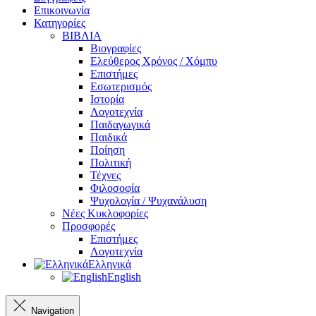
Επικοινωνία
Κατηγορίες
ΒΙΒΛΙΑ
Βιογραφίες
Ελεύθερος Χρόνος / Χόμπυ
Επιστήμες
Εσωτερισμός
Ιστορία
Λογοτεχνία
Παιδαγωγικά
Παιδικά
Ποίηση
Πολιτική
Τέχνες
Φιλοσοφία
Ψυχολογία / Ψυχανάλυση
Νέες Κυκλοφορίες
Προσφορές
Επιστήμες
Λογοτεχνία
Ελληνικά
English
Navigation